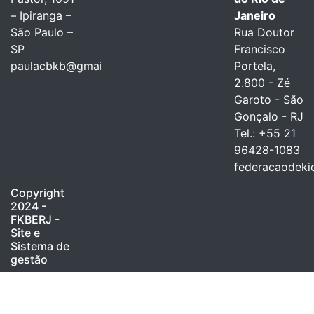
– Ipiranga –
Janeiro
São Paulo –
Rua Doutor
SP
Francisco
paulacbkb@gmail.com
Portela,
2.800 - Zé
Garoto - São
Gonçalo - RJ
Tel.: +55 21
96428-1083
federacaodeki
Copyright
2024 -
FKBERJ -
Site e
Sistema de
gestão