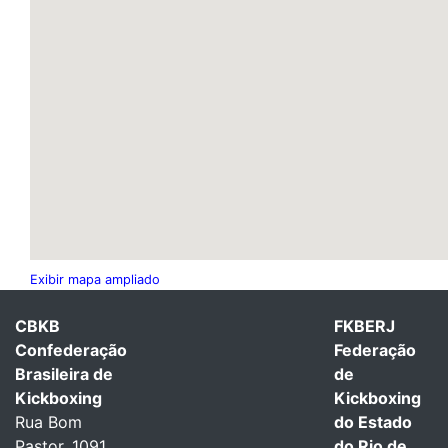
Exibir mapa ampliado
CBKB
FKBERJ
Confederação
Federação
Brasileira de
de
Kickboxing
Kickboxing
Rua Bom
do Estado
Pastor, 1091
do Rio de